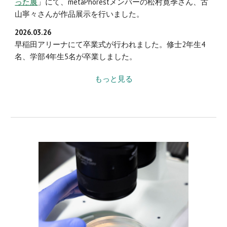
った展
」にて、metaPhorestメンバーの松村寛季さん、古
山寧々さんが作品展示を行
いました
。
2026.0
3
.
26
早稲田アリーナにて
卒業式
が行われました。修士2年生4
名、学部4年生5名が卒業しました。
もっと見る