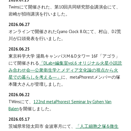
Twinsにて開催された、第10回共同研究部会講演会にて、
岩崎が招待講演を行いました。
2026.06.27
オンライン
で
開催されたCyano Clock 8.0にて、村山、D2荒
川が口頭発表を行いました。
2026.06.2
5
東京科学大学 湯島キャンパスM＆Dタワー 16F「アゴラ」
にて開催される
「
DLab+編集室vol.6 オリジナル火星小説読
み合わせ会―公衆衛生学とメディア文化論の視点から火
星での暮らしを考える―」
に、metaPhorestメンバーの
塚
本隆大
さんが
登壇
しま
した
。
2026.0
6.22
TWinsにて、
12
2
nd metaPhorest Seminar by Cohen
Van
Balen
を開催しま
した
。
202
6
.05.
17
茨城県常陸太田市 金波寒月にて、
「人工細胞之塚&微生