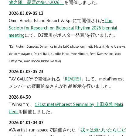
物之塚 慰霊の集い202
6
」
を開催しま
した
。
2026.05.09-05.13
Omni Amelia Island Resort & Spaにて開催された
The
Society for Research on Biological Rhythm 2026 biennial
meeting
にて、D2荒川がポスター発表*を行いました。
*Kai Protein Complex Dynamics in the kaiC phosphomimetic Mutant(Maho Arakawa,
Yoriko Murayama, Daichi Itaki, Kumiko Miwa, Moe Mimura, Remi Kameshima, Yoko
Kitayama, Takao Kondo, Hideo Iwasaki)
2026.0
5
.0
8
-0
5
.
23
で開催される
「
REVERSI
」にて、metaPhorest
TAV GALLERY
メンバーの齋藤帆奈さんが作品展示を行
いました。
2026.0
4
.
30
TWinsにて、
12
1st
metaPhorest Seminar by
上田麻希
Maki
Ueda
を開催しま
した
。
2026.0
4
.
01
-0
4
.0
7
AVA artist-run-space
で開催され
た
「
我々は気づいたら〇だ