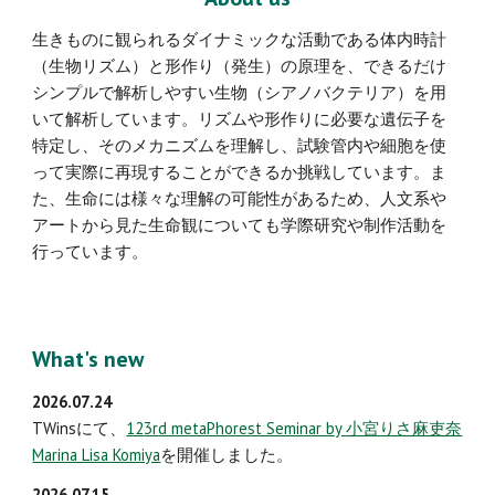
生きものに観られるダイナミックな活動である体内時計
（生物リズム）と形作り（発生）の原理を、できるだけ
シンプルで解析しやすい生物（シアノバクテリア）を用
いて解析しています。リズムや形作りに必要な遺伝子を
特定し、そのメカニズムを理解し、試験管内や細胞を使
って実際に再現することができるか挑戦しています。ま
た、生命には様々な理解の可能性があるため、人文系や
アートから見た生命観についても学際研究や制作活動を
行っています。
What's new
2026.0
7
.2
4
TWinsにて、
12
3r
d metaPhorest Seminar by
小宮りさ麻吏奈
Marina Lisa Komiya
を開催しま
した
。
2026.07.15